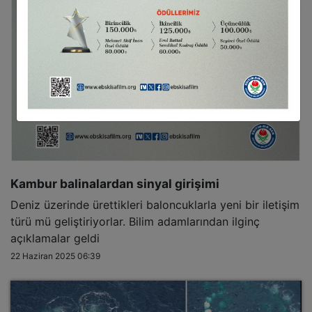
Kambur balinalardan sinyal girişimi
Deniz üzerinde ürettikleri baloncuklarla yeni bir iletişim
türü mü geliştiriyorlar. Bilim adamlarından ilginç
açıklamalar geldi
22 Haziran 2025 06:39