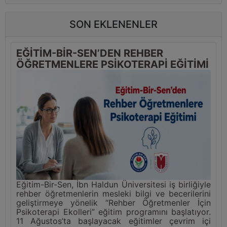
SON EKLENENLER
EĞİTİM-BİR-SEN’DEN REHBER
ÖĞRETMENLERE PSİKOTERAPİ EĞİTİMİ
Eğitim-Bir-Sen, İbn Haldun Üniversitesi iş birliğiyle
rehber öğretmenlerin mesleki bilgi ve becerilerini
geliştirmeye yönelik “Rehber Öğretmenler İçin
Psikoterapi Ekolleri” eğitim programını başlatıyor.
11 Ağustos’ta başlayacak eğitimler çevrim içi