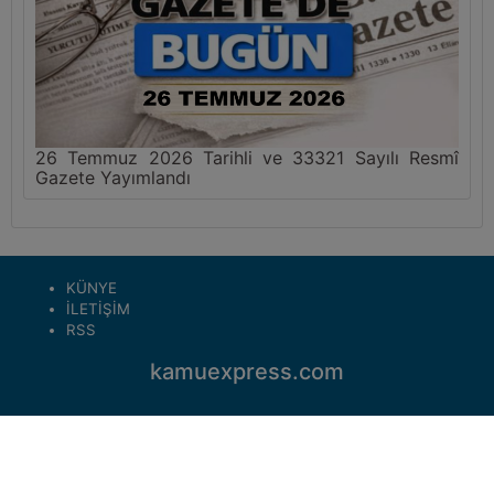
26 Temmuz 2026 Tarihli ve 33321 Sayılı Resmî
Gazete Yayımlandı
KÜNYE
İLETİŞİM
RSS
kamuexpress.com