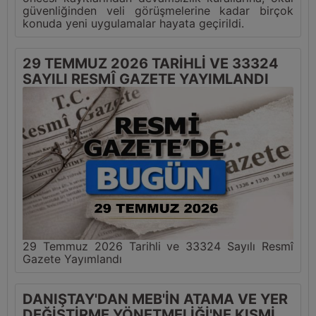
güvenliğinden veli görüşmelerine kadar birçok
konuda yeni uygulamalar hayata geçirildi.
29 TEMMUZ 2026 TARİHLİ VE 33324
SAYILI RESMÎ GAZETE YAYIMLANDI
29 Temmuz 2026 Tarihli ve 33324 Sayılı Resmî
Gazete Yayımlandı
DANIŞTAY'DAN MEB'İN ATAMA VE YER
DEĞİŞTİRME YÖNETMELİĞİ'NE KISMİ