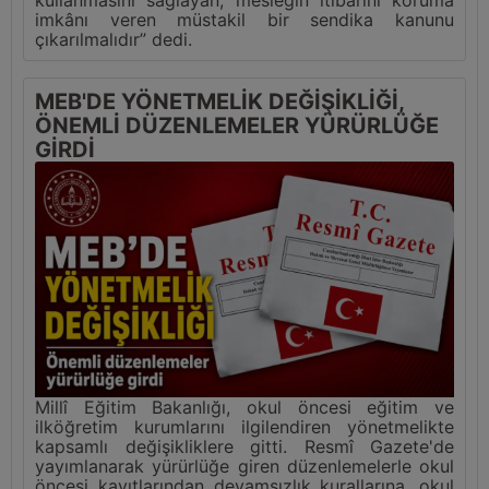
imkânı veren müstakil bir sendika kanunu
çıkarılmalıdır” dedi.
MEB'DE YÖNETMELİK DEĞİŞİKLİĞİ,
ÖNEMLİ DÜZENLEMELER YÜRÜRLÜĞE
GİRDİ
Millî Eğitim Bakanlığı, okul öncesi eğitim ve
ilköğretim kurumlarını ilgilendiren yönetmelikte
kapsamlı değişikliklere gitti. Resmî Gazete'de
yayımlanarak yürürlüğe giren düzenlemelerle okul
öncesi kayıtlarından devamsızlık kurallarına, okul